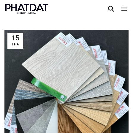
15
TH6