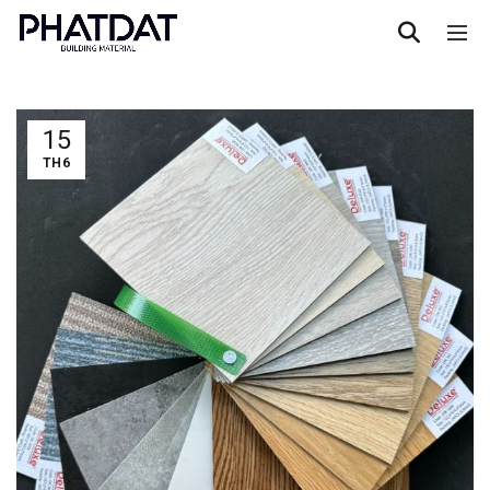
15
TH6