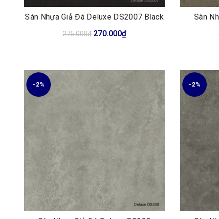
Sàn Nhựa Giả Đá Deluxe DS2007 Black
Sàn Nh
Giá
Giá
270.000
₫
275.000
₫
gốc
hiện
là:
tại
275.000₫.
là:
270.000₫.
-2%
-2%