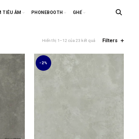
 TIÊU ÂM
PHONEBOOTH
GHẾ
Filters
Hiển thị 1–12 của 23 kết quả
-2%