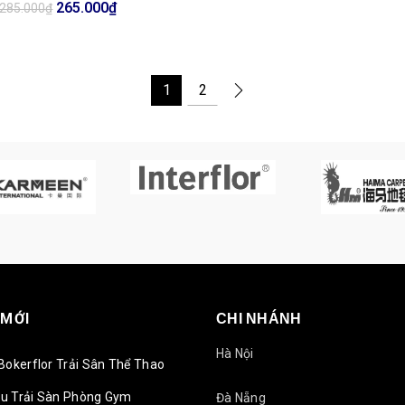
Giá
Giá
265.000
₫
285.000
₫
gốc
hiện
là:
tại
285.000₫.
là:
1
2
265.000₫.
 MỚI
CHI NHÁNH
Hà Nội
Bokerflor Trải Sân Thể Thao
u Trải Sàn Phòng Gym
Đà Nẵng