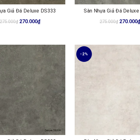
ựa Giả Đá Deluxe DS333
Sàn Nhựa Giả Đá Delux
Giá
Giá
Giá
270.000
₫
270.000
275.000
₫
275.000
₫
gốc
hiện
gốc
là:
tại
là:
275.000₫.
là:
275.000₫
270.000₫.
-2%