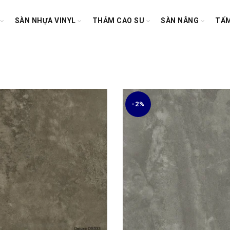
SÀN NHỰA VINYL
THẢM CAO SU
SÀN NÂNG
TẤM
-2%