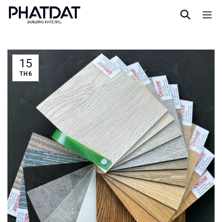
15
TH6