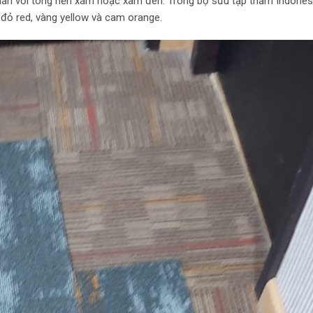
 lan với tông nền xám hoặc xám đen. Trong bộ sưu tập thảm Indones
đỏ red, vàng yellow và cam orange.