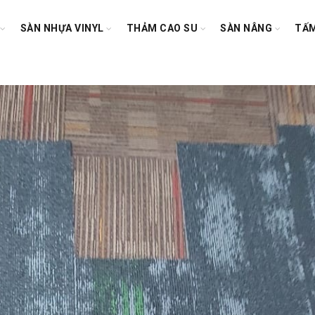
SÀN NHỰA VINYL
THẢM CAO SU
SÀN NÂNG
TẤM