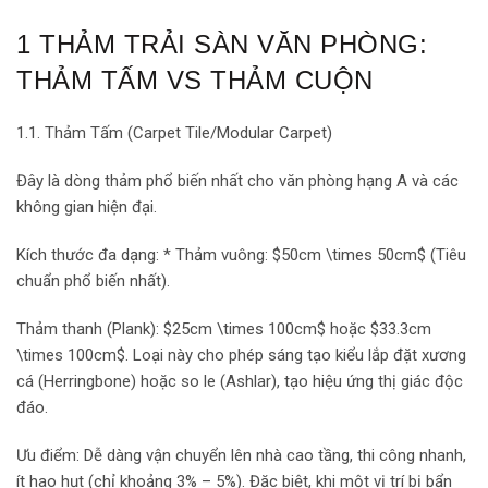
1 THẢM TRẢI SÀN VĂN PHÒNG:
THẢM TẤM VS THẢM CUỘN
1.1. Thảm Tấm (Carpet Tile/Modular Carpet)
Đây là dòng thảm phổ biến nhất cho văn phòng hạng A và các
không gian hiện đại.
Kích thước đa dạng: * Thảm vuông: $50cm \times 50cm$ (Tiêu
chuẩn phổ biến nhất).
Thảm thanh (Plank): $25cm \times 100cm$ hoặc $33.3cm
\times 100cm$. Loại này cho phép sáng tạo kiểu lắp đặt xương
cá (Herringbone) hoặc so le (Ashlar), tạo hiệu ứng thị giác độc
đáo.
Ưu điểm: Dễ dàng vận chuyển lên nhà cao tầng, thi công nhanh,
ít hao hụt (chỉ khoảng 3% – 5%). Đặc biệt, khi một vị trí bị bẩn