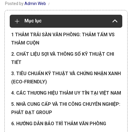
Posted by
Admin Web
Mục lục
1 THẢM TRẢI SÀN VĂN PHÒNG: THẢM TẤM VS
THẢM CUỘN
2. CHẤT LIỆU SỢI VÀ THÔNG SỐ KỸ THUẬT CHI
TIẾT
3. TIÊU CHUẨN KỸ THUẬT VÀ CHỨNG NHẬN XANH
(ECO-FRIENDLY)
4. CÁC THƯƠNG HIỆU THẢM UY TÍN TẠI VIỆT NAM
5. NHÀ CUNG CẤP VÀ THI CÔNG CHUYÊN NGHIỆP:
PHÁT ĐẠT GROUP
6. HƯỚNG DẪN BẢO TRÌ THẢM VĂN PHÒNG