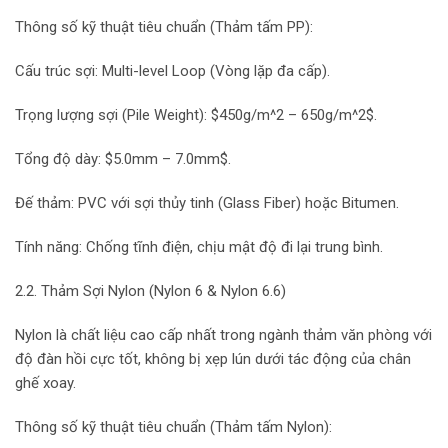
Thông số kỹ thuật tiêu chuẩn (Thảm tấm PP):
Cấu trúc sợi: Multi-level Loop (Vòng lặp đa cấp).
Trọng lượng sợi (Pile Weight): $450g/m^2 – 650g/m^2$.
Tổng độ dày: $5.0mm – 7.0mm$.
Đế thảm: PVC với sợi thủy tinh (Glass Fiber) hoặc Bitumen.
Tính năng: Chống tĩnh điện, chịu mật độ đi lại trung bình.
2.2. Thảm Sợi Nylon (Nylon 6 & Nylon 6.6)
Nylon là chất liệu cao cấp nhất trong ngành thảm văn phòng với
độ đàn hồi cực tốt, không bị xẹp lún dưới tác động của chân
ghế xoay.
Thông số kỹ thuật tiêu chuẩn (Thảm tấm Nylon):