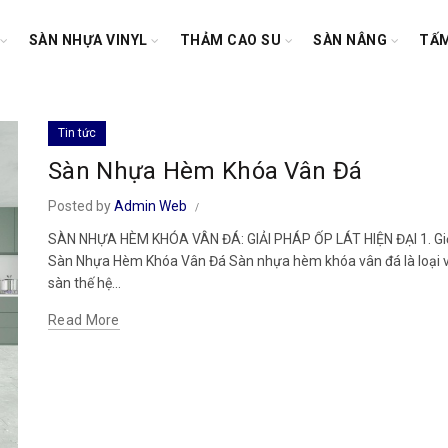
SÀN NHỰA VINYL
THẢM CAO SU
SÀN NÂNG
TẤM
Tin tức
Sàn Nhựa Hèm Khóa Vân Đá
Posted by
Admin Web
SÀN NHỰA HÈM KHÓA VÂN ĐÁ: GIẢI PHÁP ỐP LÁT HIỆN ĐẠI 1. Giới
Sàn Nhựa Hèm Khóa Vân Đá Sàn nhựa hèm khóa vân đá là loại vật
sàn thế hệ...
Read More