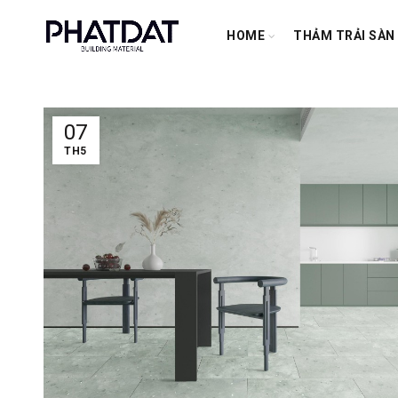
HOME
THẢM TRẢI SÀN
07
TH5