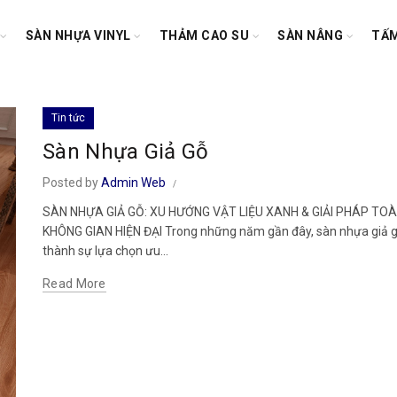
SÀN NHỰA VINYL
THẢM CAO SU
SÀN NÂNG
TẤM
Tin tức
Sàn Nhựa Giả Gỗ
Posted by
Admin Web
SÀN NHỰA GIẢ GỖ: XU HƯỚNG VẬT LIỆU XANH & GIẢI PHÁP TOÀ
KHÔNG GIAN HIỆN ĐẠI Trong những năm gần đây, sàn nhựa giả g
thành sự lựa chọn ưu...
Read More