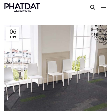
06
TH9