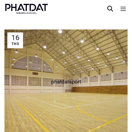
16
TH5