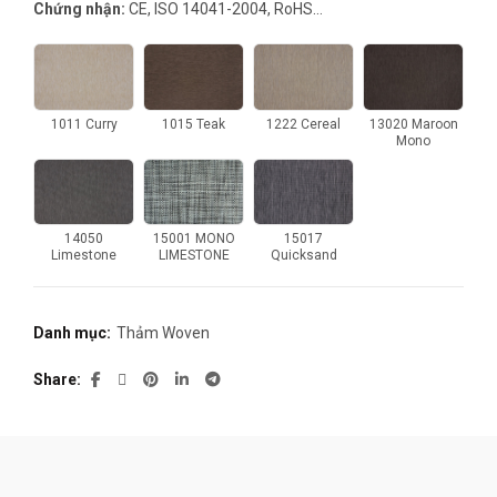
Chứng nhận:
CE, ISO 14041-2004, RoHS…
1011 Curry
1015 Teak
1222 Cereal
13020 Maroon
Mono
14050
15001 MONO
15017
Limestone
LIMESTONE
Quicksand
Danh mục:
Thảm Woven
Share