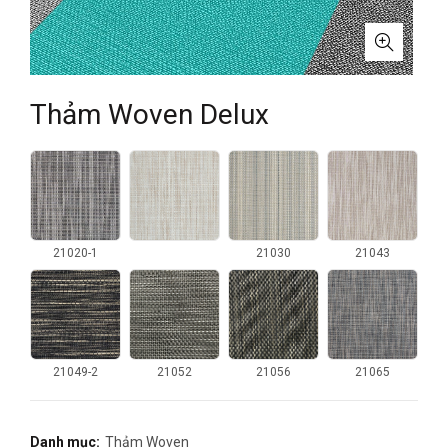
Thảm Woven Delux
21020-1
21030
21043
21049-2
21056
21065
21052
Danh mục:
Thảm Woven