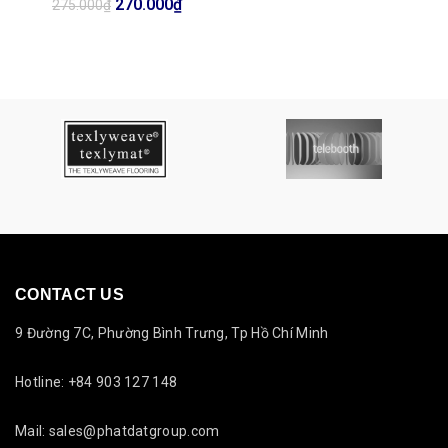
Giá
Giá
270.000
₫
275.000
₫
gốc
hiện
là:
tại
275.000₫.
là:
270.000₫.
CONTACT US
9 Đường 7C, Phường Bình Trưng, Tp Hồ Chí Minh
Hotline: +84 903 127 148
Mail: sales@phatdatgroup.com