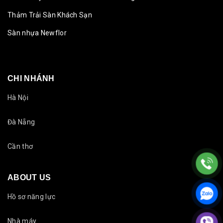
Thảm Trải Sàn Khách Sạn
Sàn nhựa Newflor
CHI NHÁNH
Hà Nội
Đà Nẵng
Cần thơ
ABOUT US
Hồ sơ năng lực
Nhà máy