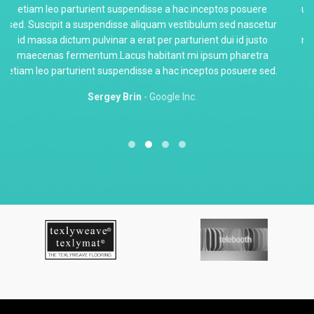
ullamcorper augue quis ipsum odio quam vestibulum lobortis
maecenas. Suscipit a suspendisse aliquam vestibulum sed
nascetur id massa dictum pulvinar a erat per parturient dui id
justo maecenas fermentum.Lacus habitant mi ipsum
pharetra etiam leo parturient suspendisse a hac inceptos
posuere sed.
Sarah Connor
Google Inc.