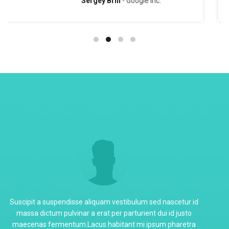
Sarah Connor
Google Inc.
Tempor etiam dignissim fermentum quis suspendisse
consectetur diam imperdiet dapibus senectus mattis etiam
velit pharetra nunc natoque accumsan morbi nunc