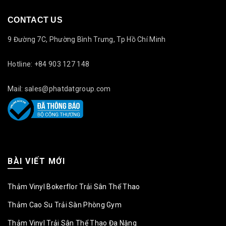
CONTACT US
9 Đường 7C, Phường Bình Trưng, Tp Hồ Chí Minh
Hotline: +84 903 127 148
Mail: sales@phatdatgroup.com
BÀI VIẾT MỚI
Thảm Vinyl Bokerflor Trải Sân Thể Thao
Thảm Cao Su Trải Sàn Phòng Gym
Thảm Vinyl Trải Sân Thể Thao Đa Năng