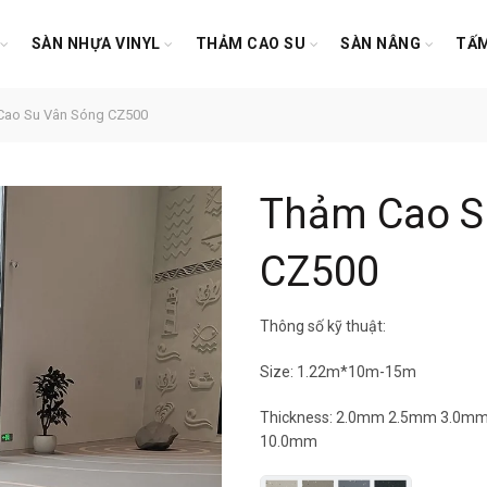
SÀN NHỰA VINYL
THẢM CAO SU
SÀN NÂNG
TẤM
ao Su Vân Sóng CZ500
Thảm Cao S
CZ500
Thông số kỹ thuật:
Size: 1.22m*10m-15m
Thickness: 2.0mm 2.5mm 3.0
10.0mm