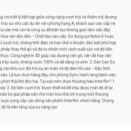
ng với triết lý kết hợp giữa công năng vượt trội và thẩm mỹ đương
n trúc sư cho các dự án văn phòng hạng A, khách sạn cao cấp và
phủ sàn mà còn là công cụ để kiến tạo không gian làm việc đầy
oa văn độc đáo. • Chất liệu cao cấp: Sử dụng sợi Nylon 6 hoặc
ượt trội, chống tĩnh điện và hạn chế vi khuẩn, đặc biệt phù hợp
i pháp thay thế gỗ và đá tự nhiên một cách xuất sắc với độ bền
 thực: Công nghệ in 3D giúp các đường vân gỗ, vân đá hay vân
g trầy xước, kháng nước 100% và dễ dàng vệ sinh. 3. Sàn Cao Su
 các khu vực đòi hỏi sự an toàn và độ đàn hồi cao. • Đặc tính:
n sâu: Là lựa chọn hàng đầu cho phòng Gym, hành lang bệnh viện,
hát thải khí độc hại. Tại sao nên chọn thương hiệu Interflor? 1.
 2. Độ bền vượt trội: Được thiết kế để chịu được mật độ đi lại
 toàn bộ giải pháp sàn cho một tòa nhà chỉ trong một thương
ến lược cung cấp các dòng sản phẩm Interflor chính hãng. Chúng
, đó là nền tảng của sự sáng tạo.