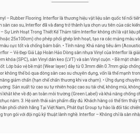
– Rubber Flooring. Interflor là thương hiệu vật liệu sàn quốc tế nổi tiế
àn cao su, Interflor đã và đang trở thành lựa chọn ưu tiên của các kiế
 – Sự Linh Hoạt Trong Thiết Kế Thảm tấm Interflor không chỉ là vật liệu 
hoặc 25x100cm) cho phép phối ghép linh hoạt, tạo ra các mảng màu và h
àu cực tốt và chống bám bẩn. • Tính năng: Khả năng tiêu âm (Acoustic) v
flor – Vẻ Đẹp Giả Lập Hoàn Hảo Dòng sàn nhựa Vinyl của Interflor là giả
èm khóa (SPC), sàn Vinyl dán keo (LVT) và sàn Vinyl cuộn. • Bề mặt chân
ực tốt: Lớp bảo vệ bề mặt (Wear layer) dày từ 0.3mm đến 0.7mm giúp chốn
flor không thể bỏ qua dòng sàn cao su chuyên dụng, vốn là thế mạnh trong
khả năng giảm chấn (hạn chế chấn thương khi va chạm). • Ứng dụng chuyê
ờng: Sản xuất từ cao su tự nhiên hoặc cao su tái chế, không mùi, không p
 khắt khe về độ an toàn môi trường (Green Label) và khả năng chống cháy.
 chục năm. 3. Hệ sinh thái sản phẩm đầy đủ: Khách hàng có thể tìm thấy
 phân phối chính hãng Tại Việt Nam, Phát Đạt Group tự hào là đối tác chi
trọn gói với đội ngũ kỹ thuật lành nghề. Interflor – Không chỉ là sàn nhà