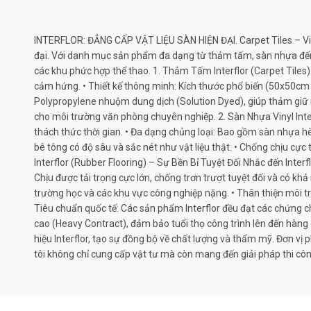
INTERFLOR: ĐẲNG CẤP VẬT LIỆU SÀN HIỆN ĐẠI. Carpet Tiles – Vinyl 
đại. Với danh mục sản phẩm đa dạng từ thảm tấm, sàn nhựa đến s
các khu phức hợp thể thao. 1. Thảm Tấm Interflor (Carpet Tiles)
cảm hứng. • Thiết kế thông minh: Kích thước phổ biến (50x50cm 
Polypropylene nhuộm dung dịch (Solution Dyed), giúp thảm giữ m
cho môi trường văn phòng chuyên nghiệp. 2. Sàn Nhựa Vinyl Inter
thách thức thời gian. • Đa dạng chủng loại: Bao gồm sàn nhựa h
bê tông có độ sâu và sắc nét như vật liệu thật. • Chống chịu c
Interflor (Rubber Flooring) – Sự Bền Bỉ Tuyệt Đối Nhắc đến Inter
Chịu được tải trọng cực lớn, chống trơn trượt tuyệt đối và có 
trường học và các khu vực công nghiệp nặng. • Thân thiện môi trư
Tiêu chuẩn quốc tế: Các sản phẩm Interflor đều đạt các chứng chỉ
cao (Heavy Contract), đảm bảo tuổi thọ công trình lên đến hàng
hiệu Interflor, tạo sự đồng bộ về chất lượng và thẩm mỹ. Đơn vị
tôi không chỉ cung cấp vật tư mà còn mang đến giải pháp thi công 