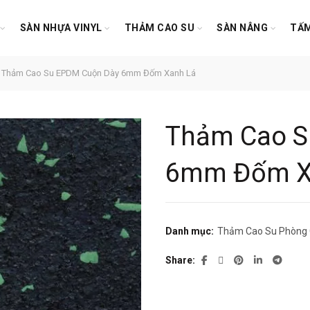
SÀN NHỰA VINYL
THẢM CAO SU
SÀN NÂNG
TẤM
Thảm Cao Su EPDM Cuộn Dày 6mm Đốm Xanh Lá
Thảm Cao S
6mm Đốm X
Danh mục:
Thảm Cao Su Phòng
Share