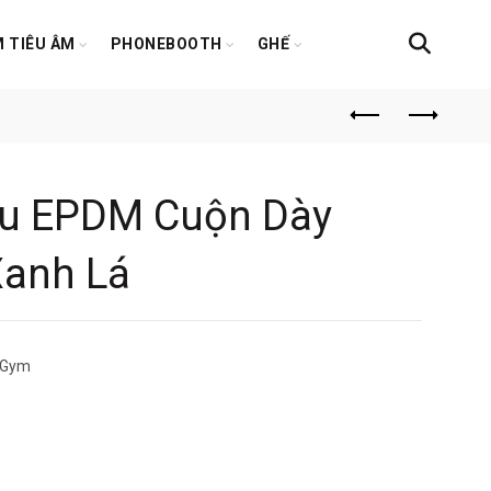
 TIÊU ÂM
PHONEBOOTH
GHẾ
u EPDM Cuộn Dày
anh Lá
 Gym