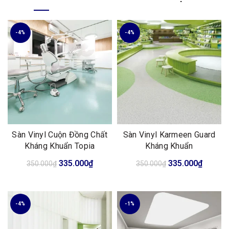
-4%
-4%
Sàn Vinyl Cuộn Đồng Chất
Sàn Vinyl Karmeen Guard
Kháng Khuẩn Topia
Kháng Khuẩn
Giá
Giá
Giá
Giá
335.000
₫
335.000
₫
350.000
₫
350.000
₫
gốc
hiện
gốc
hiện
là:
tại
là:
tại
350.000₫.
là:
350.000₫.
là:
-4%
-1%
335.000₫.
335.00