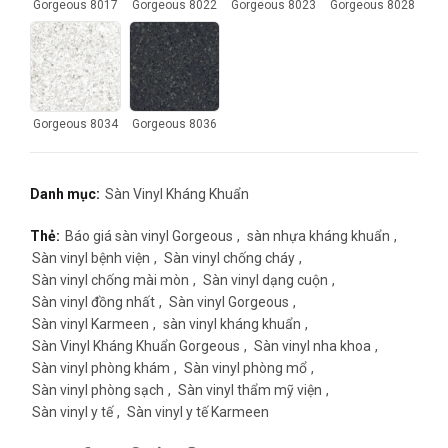
Gorgeous 8017
Gorgeous 8022
Gorgeous 8023
Gorgeous 8028
Gorgeous 8034
Gorgeous 8036
Danh mục:
Sàn Vinyl Kháng Khuẩn
Thẻ:
Báo giá sàn vinyl Gorgeous
,
sàn nhựa kháng khuẩn
,
Sàn vinyl bệnh viện
,
Sàn vinyl chống cháy
,
Sàn vinyl chống mài mòn
,
Sàn vinyl dạng cuộn
,
Sàn vinyl đồng nhất
,
Sàn vinyl Gorgeous
,
Sàn vinyl Karmeen
,
sàn vinyl kháng khuẩn
,
Sàn Vinyl Kháng Khuẩn Gorgeous
,
Sàn vinyl nha khoa
,
Sàn vinyl phòng khám
,
Sàn vinyl phòng mổ
,
Sàn vinyl phòng sạch
,
Sàn vinyl thẩm mỹ viện
,
Sàn vinyl y tế
,
Sàn vinyl y tế Karmeen