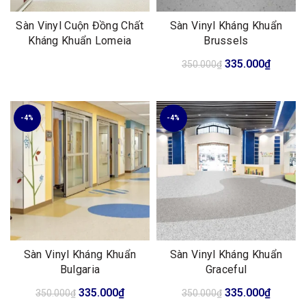
Sàn Vinyl Cuộn Đồng Chất
Sàn Vinyl Kháng Khuẩn
Kháng Khuẩn Lomeia
Brussels
Giá
Giá
335.000
₫
350.000
₫
gốc
hiện
là:
tại
350.000₫.
là:
-4%
-4%
335.00
Sàn Vinyl Kháng Khuẩn
Sàn Vinyl Kháng Khuẩn
Bulgaria
Graceful
Giá
Giá
Giá
Giá
335.000
₫
335.000
₫
350.000
₫
350.000
₫