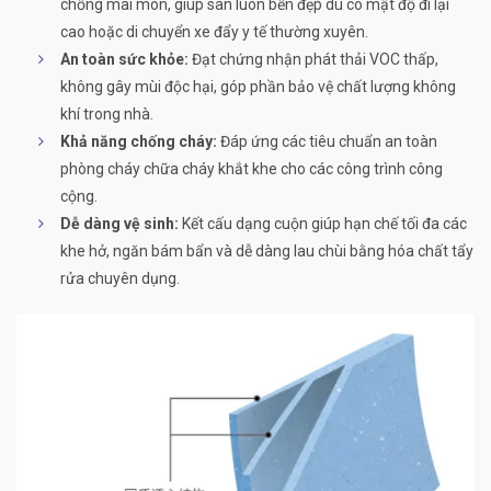
chống mài mòn, giúp sàn luôn bền đẹp dù có mật độ đi lại
cao hoặc di chuyển xe đẩy y tế thường xuyên.
An toàn sức khỏe:
Đạt chứng nhận phát thải VOC thấp,
không gây mùi độc hại, góp phần bảo vệ chất lượng không
khí trong nhà.
Khả năng chống cháy:
Đáp ứng các tiêu chuẩn an toàn
phòng cháy chữa cháy khắt khe cho các công trình công
cộng.
Dễ dàng vệ sinh:
Kết cấu dạng cuộn giúp hạn chế tối đa các
khe hở, ngăn bám bẩn và dễ dàng lau chùi bằng hóa chất tẩy
rửa chuyên dụng.