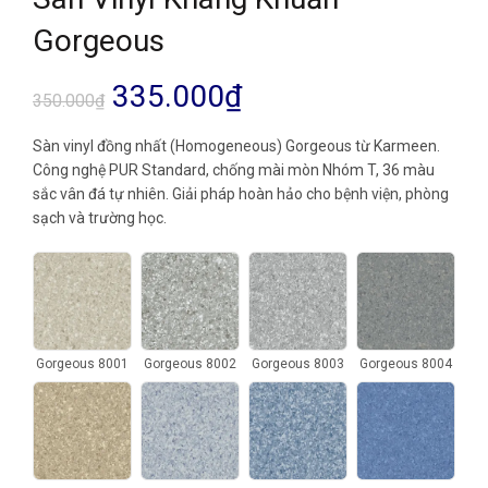
Gorgeous
Giá
Giá
335.000
₫
350.000
₫
gốc
hiện
Sàn vinyl đồng nhất (Homogeneous) Gorgeous từ Karmeen.
Công nghệ PUR Standard, chống mài mòn Nhóm T, 36 màu
là:
tại
sắc vân đá tự nhiên. Giải pháp hoàn hảo cho bệnh viện, phòng
sạch và trường học.
350.000₫.
là:
335.000₫.
Gorgeous 8001
Gorgeous 8002
Gorgeous 8003
Gorgeous 8004