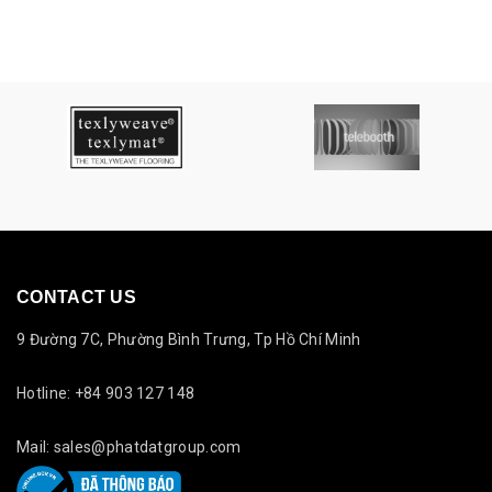
gốc
hiện
gốc
hiện
là:
tại
là:
tại
350.000₫.
là:
350.000₫.
là:
335.000₫.
335.00
CONTACT US
9 Đường 7C, Phường Bình Trưng, Tp Hồ Chí Minh
Hotline: +84 903 127 148
Mail: sales@phatdatgroup.com