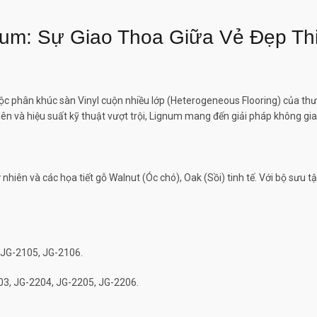
num: Sự Giao Thoa Giữa Vẻ Đẹp Th
uộc phân khúc sàn Vinyl cuộn nhiều lớp (Heterogeneous Flooring) của th
iên và hiệu suất kỹ thuật vượt trội, Lignum mang đến giải pháp không gia
 nhiên và các họa tiết gỗ Walnut (Óc chó), Oak (Sồi) tinh tế. Với bộ sư
 JG-2105, JG-2106.
03, JG-2204, JG-2205, JG-2206.