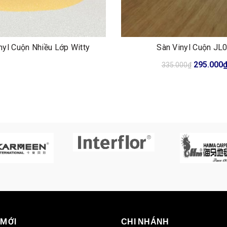
nyl Cuộn Nhiều Lớp Witty
Sàn Vinyl Cuộn JL
Giá
295.000
335.000
₫
gốc
là:
335.000₫
 MỚI
CHI NHÁNH