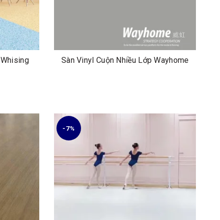
 Whising
Sàn Vinyl Cuộn Nhiều Lớp Wayhome
-7%