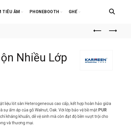
 TIÊU ÂM
PHONEBOOTH
GHẾ
uộn Nhiều Lớp
iá
iện
ật liệu lót sàn Heterogeneous cao cấp, kết hợp hoàn hảo giữa
 và sự ấm áp của gỗ Walnut, Oak. Với lớp bảo vệ bề mặt
PUR
ại
chỉ kháng khuẩn, dễ vệ sinh mà còn đạt độ bền vượt trội cho
òng và thương mại.
à: