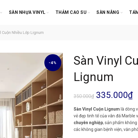
SÀN NHỰA VINYL
THẢM CAO SU
SÀN NÂNG
TẤM
l Cuộn Nhiều Lớp Lignum
Sàn Vinyl C
-4%
Lignum
Giá
G
335.000
₫
350.000
₫
gốc
h
Sàn Vinyl Cuộn Lignum
là dòng v
vẻ đẹp tinh tế của vân đá Marble
là:
t
chuyên nghiệp
, sản phẩm không 
các không gian bệnh viện, văn ph
350.000₫.
l