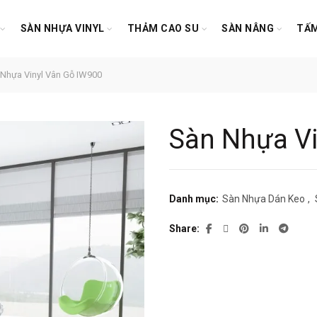
SÀN NHỰA VINYL
THẢM CAO SU
SÀN NÂNG
TẤM
Nhựa Vinyl Vân Gỗ IW900
Sàn Nhựa Vi
Danh mục:
Sàn Nhựa Dán Keo
,
Share