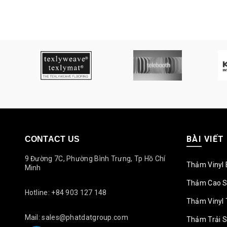
là:
tại
555.000₫.
là:
500.000₫.
BÀI VIẾT
CONTACT US
9 Đường 7C, Phường Bình Trưng, Tp Hồ Chí
Thảm Vinyl 
Minh
Thảm Cao S
Hotline: +84 903 127 148
Thảm Vinyl 
Mail: sales@phatdatgroup.com
Thảm Trải 