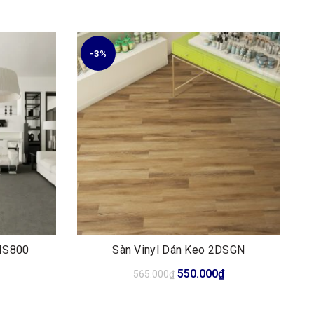
-3%
 IS800
Sàn Vinyl Dán Keo 2DSGN
Giá
Giá
550.000
₫
565.000
₫
gốc
hiện
là:
tại