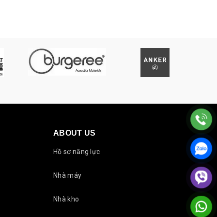
565.000₫.
là:
550.000₫.
ABOUT US
Hồ sơ năng lực
Nhà máy
Nhà kho