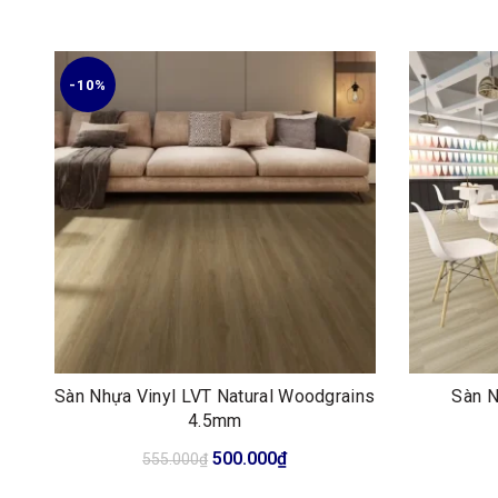
-10%
Sàn Nhựa Vinyl LVT Natural Woodgrains
Sàn N
4.5mm
Giá
Giá
500.000
₫
555.000
₫
gốc
hiện