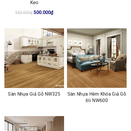
Keo
Giá
Giá
500.000
₫
550.000
₫
gốc
hiện
là:
tại
550.000₫.
là:
500.000₫.
Sàn Nhựa Giả Gỗ NW325
Sàn Nhựa Hèm Khóa Giả Gỗ
6li NW600