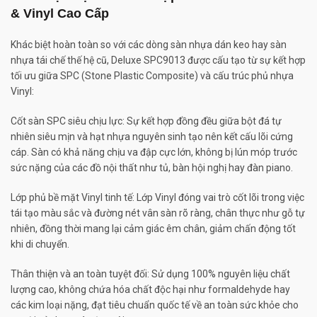
& Vinyl Cao Cấp
Khác biệt hoàn toàn so với các dòng sàn nhựa dán keo hay sàn
nhựa tái chế thế hệ cũ, Deluxe SPC9013 được cấu tạo từ sự kết hợp
tối ưu giữa SPC (Stone Plastic Composite) và cấu trúc phủ nhựa
Vinyl:
Cốt sàn SPC siêu chịu lực: Sự kết hợp đồng đều giữa bột đá tự
nhiên siêu mịn và hạt nhựa nguyên sinh tạo nên kết cấu lõi cứng
cáp. Sàn có khả năng chịu va đập cực lớn, không bị lún móp trước
sức nặng của các đồ nội thất như tủ, bàn hội nghị hay đàn piano.
Lớp phủ bề mặt Vinyl tinh tế: Lớp Vinyl đóng vai trò cốt lõi trong việc
tái tạo màu sắc và đường nét vân sàn rõ ràng, chân thực như gỗ tự
nhiên, đồng thời mang lại cảm giác êm chân, giảm chấn động tốt
khi di chuyển.
Thân thiện và an toàn tuyệt đối: Sử dụng 100% nguyên liệu chất
lượng cao, không chứa hóa chất độc hại như formaldehyde hay
các kim loại nặng, đạt tiêu chuẩn quốc tế về an toàn sức khỏe cho