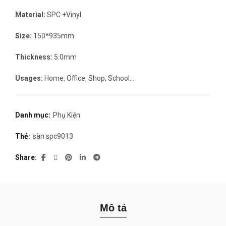
gốc
hiện
Material:
SPC +Vinyl
là:
tại
Size:
150*935mm
350.000₫.
là:
Thickness:
5.0mm
335.000₫.
Usages:
Home, Office, Shop, School…
Danh mục:
Phụ Kiện
Thẻ:
sàn spc9013
Share
Mô tả