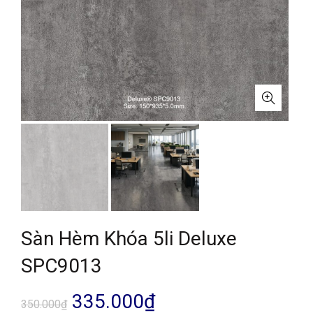
Sàn Hèm Khóa 5li Deluxe
SPC9013
Giá
Giá
335.000
₫
350.000
₫