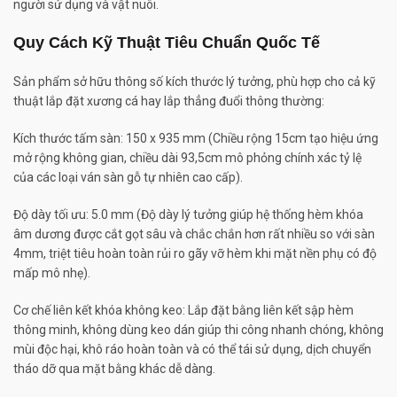
người sử dụng và vật nuôi.
Quy Cách Kỹ Thuật Tiêu Chuẩn Quốc Tế
Sản phẩm sở hữu thông số kích thước lý tưởng, phù hợp cho cả kỹ
thuật lắp đặt xương cá hay lắp thẳng đuổi thông thường:
Kích thước tấm sàn: 150 x 935 mm (Chiều rộng 15cm tạo hiệu ứng
mở rộng không gian, chiều dài 93,5cm mô phỏng chính xác tỷ lệ
của các loại ván sàn gỗ tự nhiên cao cấp).
Độ dày tối ưu: 5.0 mm (Độ dày lý tưởng giúp hệ thống hèm khóa
âm dương được cắt gọt sâu và chắc chắn hơn rất nhiều so với sàn
4mm, triệt tiêu hoàn toàn rủi ro gãy vỡ hèm khi mặt nền phụ có độ
mấp mô nhẹ).
Cơ chế liên kết khóa không keo: Lắp đặt bằng liên kết sập hèm
thông minh, không dùng keo dán giúp thi công nhanh chóng, không
mùi độc hại, khô ráo hoàn toàn và có thể tái sử dụng, dịch chuyển
tháo dỡ qua mặt bằng khác dễ dàng.