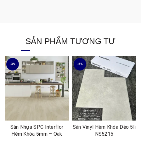
SẢN PHẨM TƯƠNG TỰ
-3%
-8%
Sàn Nhựa SPC Interflor
Sàn Vinyl Hèm Khóa Dẻo 5li
Hèm Khóa 5mm – Oak
NS5215