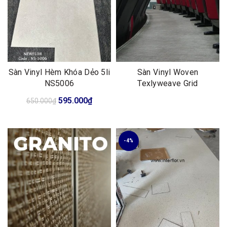
Sàn Vinyl Hèm Khóa Dẻo 5li
Sàn Vinyl Woven
NS5006
Texlyweave Grid
Giá
Giá
595.000
₫
650.000
₫
gốc
hiện
là:
tại
650.000₫.
là:
-4%
595.000₫.