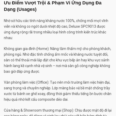
Ưu Điểm Vượt Trội & Phạm Vi Ứng Dụng Đa
Dạng (Usages)
Nhờ sở hữu các tính năng kháng nước 100%, chống mối mọt vĩnh
viễn và không co ngót dưới nhiệt độ cao, Deluxe SPC9013 được
ứng dụng rộng rãi trong nhiều loại hình công trình kiến trúc khác
nhau:
Không gian gia đình (Home): Nâng tầm thẩm mỹ cho phòng khách,
phòng ngủ. Nhờ đặc tính chống ẩm mốc và kháng nước tuyệt đối,
sàn có thể thoải mái lắp đặt cho khu vực bếp ăn hay khu vực sảnh
hành lang kề cạnh nhà vệ sinh – nơi mà sàn gỗ công nghiệp không
bao giờ đáp ứng được.
Văn phòng làm việc (Office): Tạo nên môi trường làm việc hiện đại,
sang trọng và chuyên nghiệp. Lớp màng bảo vệ bề mặt chống trầy
xước từ bánh xe ghế xoay, đồng thời giảm thiểu tiếng ồn bước chân
hiệu quả nhờ kết cấu composite dẻo dai.
Cửa hàng & Showroom thương mại (Shop): Chịu được mật độ đi lại
cao hàng ngày, dễ dàng vệ sinh lau chùi các vết bẩn bám dính từ