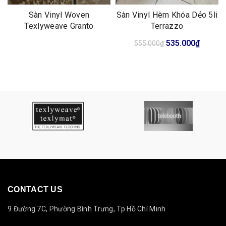
Sàn Vinyl Woven
Sàn Vinyl Hèm Khóa Dẻo 5li
Texlyweave Granto
Terrazzo
Giá
Giá
535.000
₫
555.000
₫
gốc
hiện
là:
tại
555.000₫.
là:
535.00
CONTACT US
9 Đường 7C, Phường Bình Trưng, Tp Hồ Chí Minh