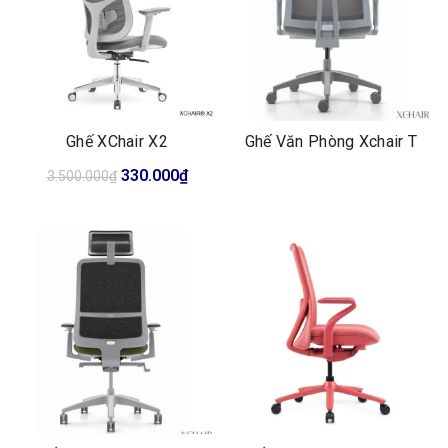
Ghế XChair X2
Ghế Văn Phòng Xchair T
Giá
Giá
330.000
₫
3.500.000
₫
gốc
hiện
là:
tại
3.500.000₫.
là:
330.000₫.