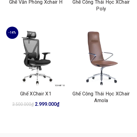
Ghế Văn Phòng Xchair H
Ghế Công Thái Học XChair
Poly
-14%
Ghế XChair X1
Ghế Công Thái Học XChair
Amola
Giá
Giá
2.999.000
₫
3.500.000
₫
gốc
hiện
là:
tại
3.500.000₫.
là:
2.999.000₫.