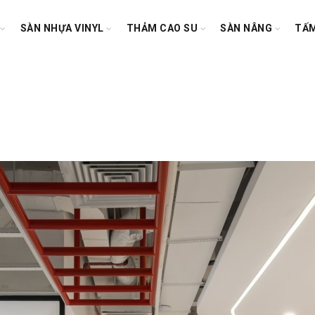
SÀN NHỰA VINYL
THẢM CAO SU
SÀN NÂNG
TẤM